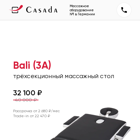
Массажное
оборудование
№1 в Германии
Bali (3A)
трёхсекционный массажный стол
32 100
₽
40 000
₽
Рассрочка от
2 680
₽/мес
Trade-in от
22 470
₽