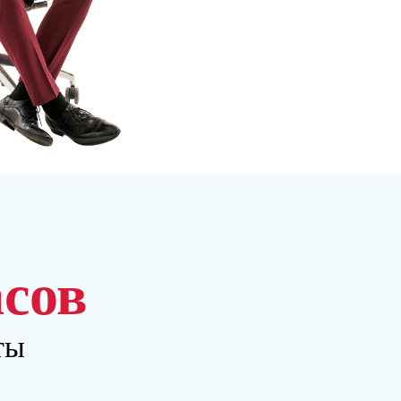
асов
ты