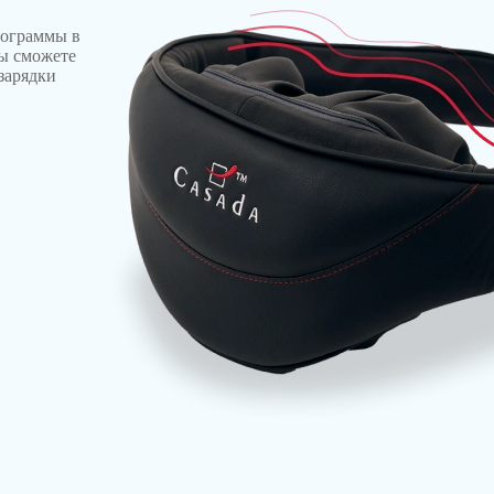
рограммы в
вы сможете
зарядки