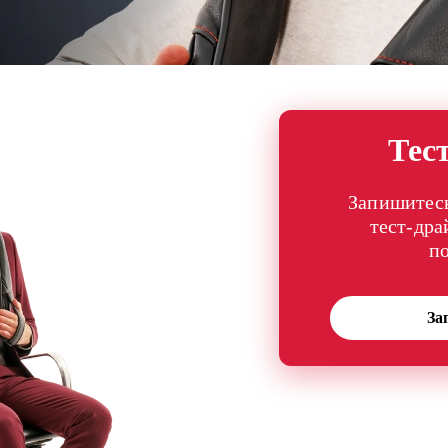
Тес
Запишитесь
тест-дра
п
За