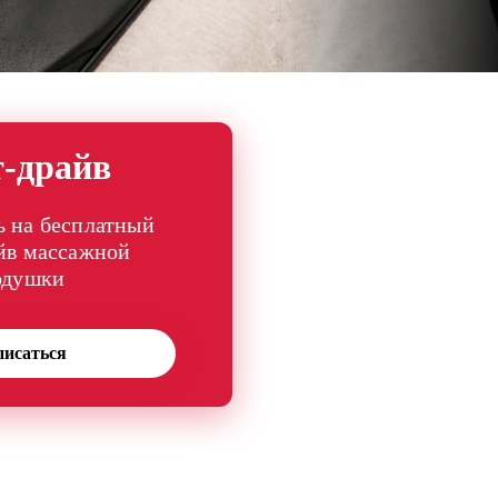
т-драйв
 на бесплатный
йв массажной
одушки
писаться