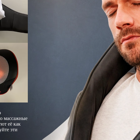
ю
o массажные
ют её как
уйте эти