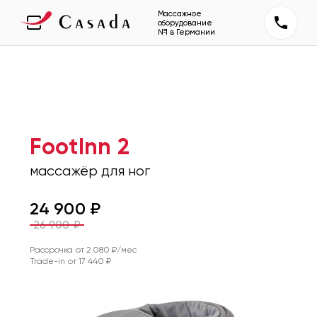
Массажное
оборудование
№1 в Германии
FootInn 2
массажёр для ног
24 900
₽
26 900
₽
Рассрочка от
2 080
₽/мес
Trade-in от
17 440
₽