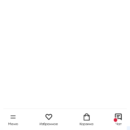
Бесплатный
Быстрая
Гарантия 5 
тест-драйв
доставка
собственны
Меню
Избранное
Корзина
Чат