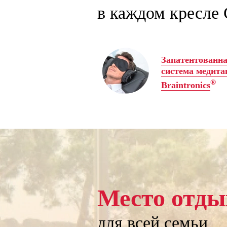
в каждом кресле 
Запатентованн
система медита
®
Braintronics
Место отды
для всей семьи