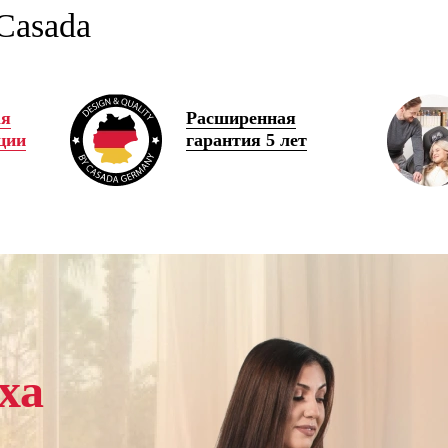
Casada
ая
Расширенная
ции
гарантия 5 лет
ха